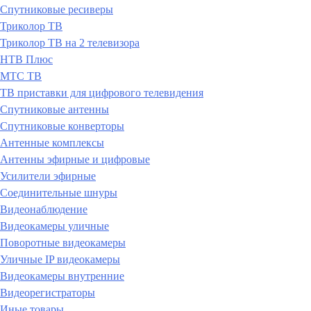
Спутниковые ресиверы
Триколор ТВ
Триколор ТВ на 2 телевизора
НТВ Плюс
МТС ТВ
ТВ приставки для цифрового телевидения
Спутниковые антенны
Спутниковые конверторы
Антенные комплексы
Антенны эфирные и цифровые
Усилители эфирные
Соединительные шнуры
Видеонаблюдение
Видеокамеры уличные
Поворотные видеокамеры
Уличные IP видеокамеры
Видеокамеры внутренние
Видеорегистраторы
Иные товары