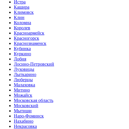
Истра
Кашира
Климовск
Клин
Коломна
Королев
Красноармейск
Красногорск
Краснознаменск
Кубинка
Куркино
Лобня
Лосино-Петровский
Луховицы
Лыткарино
Люберцы
Малаховка
Митино
Можайск
Московская область
Московский
Мытищи
Наро-Фоминск
Нахабино
Некрасовка