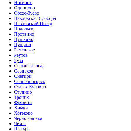
Ногинск
Одинцово
Орехо-Зуево
Павловская-Слобода
Павловский Посад
Подольск
Протвино
Пушкино
Пущино
Раменское
Реутов
Руза
Сергиев-Посад
Серпухов
Снегири
Солнечногорск
Старая Купавна
Ступино
Троицк
Фрязино
Химки
Хотьково
Черноголовка
Чехов
Шатура