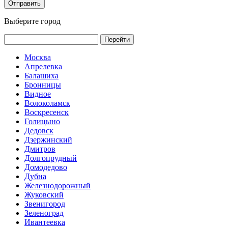
Выберите город
Перейти
Москва
Апрелевка
Балашиха
Бронницы
Видное
Волоколамск
Воскресенск
Голицыно
Дедовск
Дзержинский
Дмитров
Долгопрудный
Домодедово
Дубна
Железнодорожный
Жуковский
Звенигород
Зеленоград
Ивантеевка