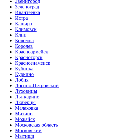
Звенигород
Зеленоград
Ивантеевка
Истра
Кашира
Климовск
Клин
Коломна
Королев
Красноармейск
Красногорск
Краснознаменск
Кубинка
Куркино
Лобня
Лосино-Петровский
Луховицы
Лыткарино
Люберцы
Малаховка
Митино
Можайск
Московская область
Московский
Мытищи