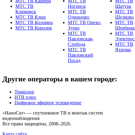
МТС ТВ Кашира
МТС ТВ
МТС ТВ
МТС ТВ
Ногинск
Шатура
Климовск
МТС ТВ
МТС ТВ
МТС ТВ Клин
Одинцово
Щелково
МТС ТВ Коломна
МТС ТВ Орехо-
МТС ТВ
МТС ТВ Королев
Зуево
Щербинк
МТС ТВ
МТС ТВ
Павловская-
Электрос
Слобода
МТС ТВ
МТС ТВ
Яхрома
Павловский
Посад
Другие операторы в вашем городе:
Триколор
НТВ плюс
Цифровое эфирное телевидение
«НаноСат» — спутниковое ТВ и монтаж систем
видеонаблюдения
Все права защищены, 2008–2026.
Карта сайта