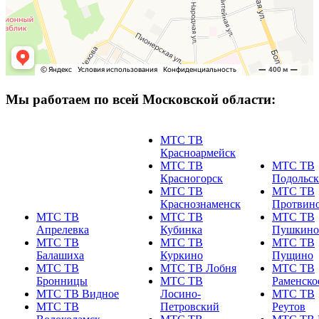
Мы работаем по всей Московской области:
МТС ТВ
Красноармейск
МТС ТВ
МТС ТВ
Красногорск
Подольск
МТС ТВ
МТС ТВ
Краснознаменск
Протвин
МТС ТВ
МТС ТВ
МТС ТВ
Апрелевка
Кубинка
Пушкино
МТС ТВ
МТС ТВ
МТС ТВ
Балашиха
Куркино
Пущино
МТС ТВ
МТС ТВ Лобня
МТС ТВ
Бронницы
МТС ТВ
Раменско
МТС ТВ Видное
Лосино-
МТС ТВ
МТС ТВ
Петровский
Реутов