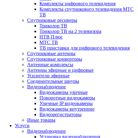
Комплекты цифрового телевидения
Комплекты спутникового телевидения МТС
ТВ
Спутниковые ресиверы
Триколор ТВ
Триколор ТВ на 2 телевизора
НТВ Плюс
МТС ТВ
ТВ приставки для цифрового телевидения
Спутниковые антенны
Спутниковые конверторы
Антенные комплексы
Антенны эфирные и цифровые
Усилители эфирные
Соединительные шнуры
Видеонаблюдение
Видеокамеры уличные
Поворотные видеокамеры
Уличные IP видеокамеры
Видеокамеры внутренние
Видеорегистраторы
Иные товары
Услуги
Видеонаблюдение
Установка видеонаблюдения