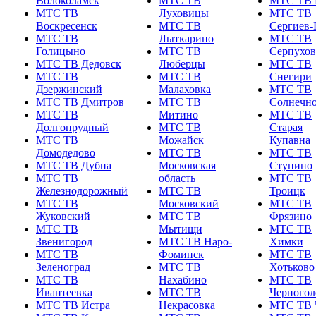
Волоколамск
МТС ТВ
МТС ТВ 
МТС ТВ
Луховицы
МТС ТВ
Воскресенск
МТС ТВ
Сергиев-
МТС ТВ
Лыткарино
МТС ТВ
Голицыно
МТС ТВ
Серпухов
МТС ТВ Дедовск
Люберцы
МТС ТВ
МТС ТВ
МТС ТВ
Снегири
Дзержинский
Малаховка
МТС ТВ
МТС ТВ Дмитров
МТС ТВ
Солнечно
МТС ТВ
Митино
МТС ТВ
Долгопрудный
МТС ТВ
Старая
МТС ТВ
Можайск
Купавна
Домодедово
МТС ТВ
МТС ТВ
МТС ТВ Дубна
Московская
Ступино
МТС ТВ
область
МТС ТВ
Железнодорожный
МТС ТВ
Троицк
МТС ТВ
Московский
МТС ТВ
Жуковский
МТС ТВ
Фрязино
МТС ТВ
Мытищи
МТС ТВ
Звенигород
МТС ТВ Наро-
Химки
МТС ТВ
Фоминск
МТС ТВ
Зеленоград
МТС ТВ
Хотьково
МТС ТВ
Нахабино
МТС ТВ
Ивантеевка
МТС ТВ
Черногол
МТС ТВ Истра
Некрасовка
МТС ТВ 