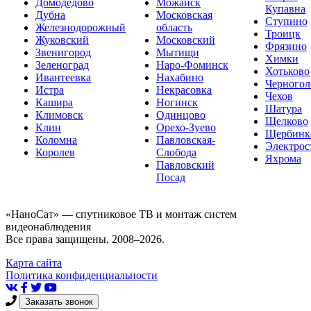
Домодедово
Можайск
Купавна
Дубна
Московская
Ступино
Железнодорожный
область
Троицк
Жуковский
Московский
Фрязино
Звенигород
Мытищи
Химки
Зеленоград
Наро-Фоминск
Хотьково
Ивантеевка
Нахабино
Черногол
Истра
Некрасовка
Чехов
Кашира
Ногинск
Шатура
Климовск
Одинцово
Щелково
Клин
Орехо-Зуево
Щербинк
Коломна
Павловская-
Электрос
Королев
Слобода
Яхрома
Павловский
Посад
«НаноСат» — спутниковое ТВ и монтаж систем
видеонаблюдения
Все права защищены, 2008–2026.
Карта сайта
Политика конфиденциальности
Заказать звонок