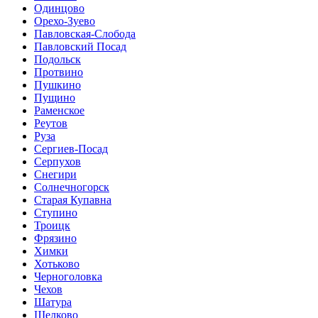
Одинцово
Орехо-Зуево
Павловская-Слобода
Павловский Посад
Подольск
Протвино
Пушкино
Пущино
Раменское
Реутов
Руза
Сергиев-Посад
Серпухов
Снегири
Солнечногорск
Старая Купавна
Ступино
Троицк
Фрязино
Химки
Хотьково
Черноголовка
Чехов
Шатура
Щелково