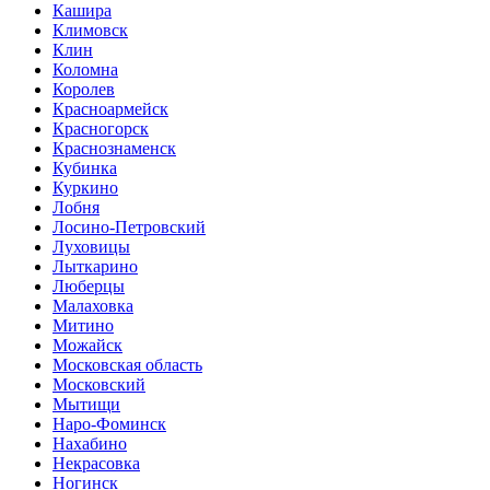
Кашира
Климовск
Клин
Коломна
Королев
Красноармейск
Красногорск
Краснознаменск
Кубинка
Куркино
Лобня
Лосино-Петровский
Луховицы
Лыткарино
Люберцы
Малаховка
Митино
Можайск
Московская область
Московский
Мытищи
Наро-Фоминск
Нахабино
Некрасовка
Ногинск