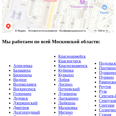
Мы работаем по всей Московской области:
Красноармейск
Красногорск
Подольск
Апрелевка
Краснознаменск
Протвин
Балашиха
Кубинка
Пушкино
Бронницы
Куркино
Пущино
Видное
Лобня
Раменско
Волоколамск
Лосино-
Реутов
Воскресенск
Петровский
Руза
Голицыно
Луховицы
Сергиев-
Дедовск
Лыткарино
Серпухов
Дзержинский
Люберцы
Снегири
Дмитров
Малаховка
Солнечно
Долгопрудный
Митино
Старая