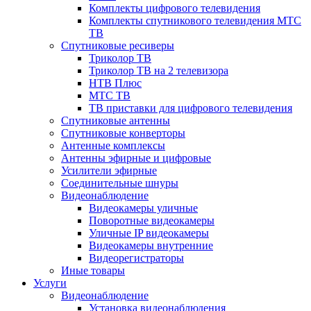
Комплекты цифрового телевидения
Комплекты спутникового телевидения МТС
ТВ
Спутниковые ресиверы
Триколор ТВ
Триколор ТВ на 2 телевизора
НТВ Плюс
МТС ТВ
ТВ приставки для цифрового телевидения
Спутниковые антенны
Спутниковые конверторы
Антенные комплексы
Антенны эфирные и цифровые
Усилители эфирные
Соединительные шнуры
Видеонаблюдение
Видеокамеры уличные
Поворотные видеокамеры
Уличные IP видеокамеры
Видеокамеры внутренние
Видеорегистраторы
Иные товары
Услуги
Видеонаблюдение
Установка видеонаблюдения