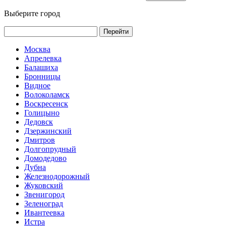
Выберите город
Перейти
Москва
Апрелевка
Балашиха
Бронницы
Видное
Волоколамск
Воскресенск
Голицыно
Дедовск
Дзержинский
Дмитров
Долгопрудный
Домодедово
Дубна
Железнодорожный
Жуковский
Звенигород
Зеленоград
Ивантеевка
Истра