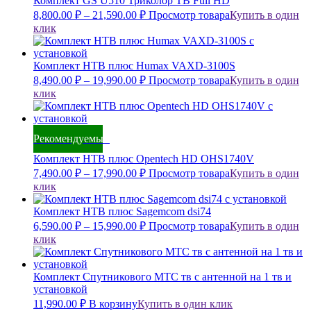
Комплект GS U510 Триколор ТВ Full HD
8,800.00
₽
–
21,590.00
₽
Просмотр товара
Купить в один
клик
Комплект НТВ плюс Humax VAXD-3100S
8,490.00
₽
–
19,990.00
₽
Просмотр товара
Купить в один
клик
Рекомендуемый
Комплект НТВ плюс Opentech HD OHS1740V
7,490.00
₽
–
17,990.00
₽
Просмотр товара
Купить в один
клик
Комплект НТВ плюс Sagemcom dsi74
6,590.00
₽
–
15,990.00
₽
Просмотр товара
Купить в один
клик
Комплект Спутникового МТС тв с антенной на 1 тв и
установкой
11,990.00
₽
В корзину
Купить в один клик