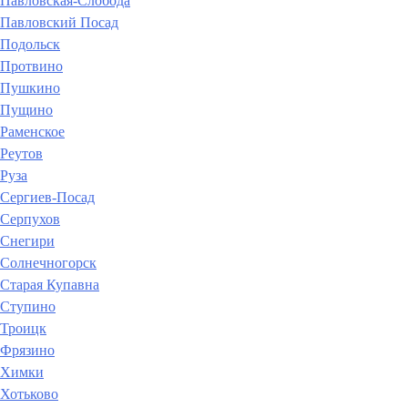
Павловская-Слобода
Павловский Посад
Подольск
Протвино
Пушкино
Пущино
Раменское
Реутов
Руза
Сергиев-Посад
Серпухов
Снегири
Солнечногорск
Старая Купавна
Ступино
Троицк
Фрязино
Химки
Хотьково