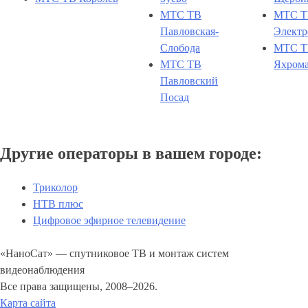
МТС ТВ
МТС Т
Павловская-
Электр
Слобода
МТС Т
МТС ТВ
Яхром
Павловский
Посад
Другие операторы в вашем городе:
Триколор
НТВ плюс
Цифровое эфирное телевидение
«НаноСат» — спутниковое ТВ и монтаж систем
видеонаблюдения
Все права защищены, 2008–2026.
Карта сайта