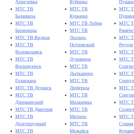
Апрелевка
Кубинка
Пушки
МТС ТВ
МТС ТВ
МТС Т
Балашиха
Куркино
Пущин
МТС ТВ
МТС ТВ Лобня
МТС Т
Бронницы
МТС ТВ
Раменс
МТС ТВ Видное
Лосино-
МТС Т
МТС ТВ
Петровский
Реутов
Волоколамск
МТС ТВ
МТС Т
МТС ТВ
Луховицы
МТС Т
Воскресенск
МТС ТВ
Сергие
МТС ТВ
Лыткарино
МТС Т
Голицыно
МТС ТВ
Серпух
МТС ТВ Дедовск
Люберцы
МТС Т
МТС ТВ
МТС ТВ
Снеги
Дзержинский
Малаховка
МТС Т
МТС ТВ Дмитров
МТС ТВ
Солнеч
МТС ТВ
Митино
МТС Т
Долгопрудный
МТС ТВ
Старая
МТС ТВ
Можайск
Купавн