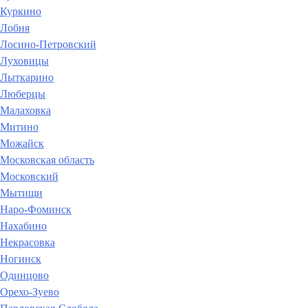
Куркино
Лобня
Лосино-Петровский
Луховицы
Лыткарино
Люберцы
Малаховка
Митино
Можайск
Московская область
Московский
Мытищи
Наро-Фоминск
Нахабино
Некрасовка
Ногинск
Одинцово
Орехо-Зуево