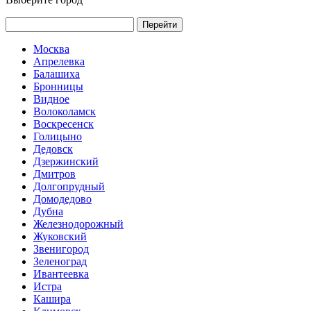
Перейти
Москва
Апрелевка
Балашиха
Бронницы
Видное
Волоколамск
Воскресенск
Голицыно
Дедовск
Дзержинский
Дмитров
Долгопрудный
Домодедово
Дубна
Железнодорожный
Жуковский
Звенигород
Зеленоград
Ивантеевка
Истра
Кашира