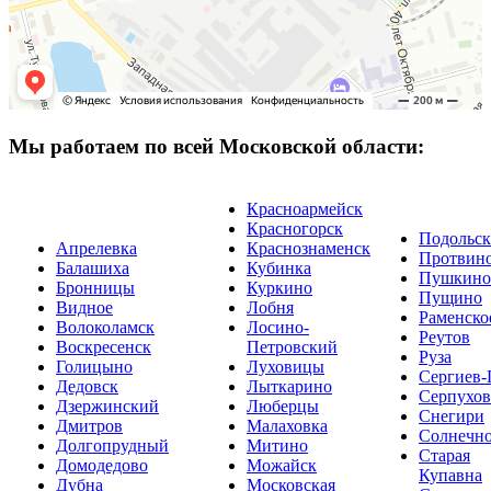
Мы работаем по всей Московской области:
Красноармейск
Красногорск
Подольск
Апрелевка
Краснознаменск
Протвин
Балашиха
Кубинка
Пушкино
Бронницы
Куркино
Пущино
Видное
Лобня
Раменско
Волоколамск
Лосино-
Реутов
Воскресенск
Петровский
Руза
Голицыно
Луховицы
Сергиев-
Дедовск
Лыткарино
Серпухов
Дзержинский
Люберцы
Снегири
Дмитров
Малаховка
Солнечно
Долгопрудный
Митино
Старая
Домодедово
Можайск
Купавна
Дубна
Московская