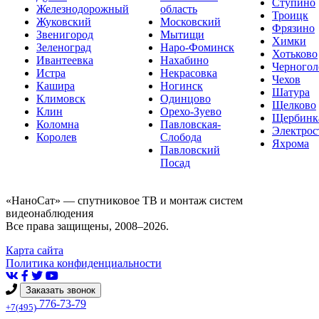
Ступино
Железнодорожный
область
Троицк
Жуковский
Московский
Фрязино
Звенигород
Мытищи
Химки
Зеленоград
Наро-Фоминск
Хотьково
Ивантеевка
Нахабино
Черногол
Истра
Некрасовка
Чехов
Кашира
Ногинск
Шатура
Климовск
Одинцово
Щелково
Клин
Орехо-Зуево
Щербинк
Коломна
Павловская-
Электрос
Королев
Слобода
Яхрома
Павловский
Посад
«НаноСат» — спутниковое ТВ и монтаж систем
видеонаблюдения
Все права защищены, 2008–2026.
Карта сайта
Политика конфиденциальности
Заказать звонок
776-73-79
+7(495)