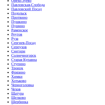
Орехо-Зуево
Павловская-Слобода
Павловский Посад
Подольск
Протвино
Пушкино
Пущино
Раменское
Реутов
Руза
Сергиев-Посад
Серпухов
Снегири
Солнечногорск
Старая Купавна
Ступино
Троицк
Фрязино
Химки
Хотьково
Черноголовка
Чехов
Шатура
Щелково
Щербинка