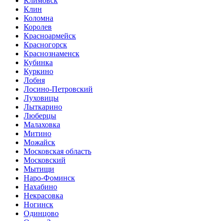
Климовск
Клин
Коломна
Королев
Красноармейск
Красногорск
Краснознаменск
Кубинка
Куркино
Лобня
Лосино-Петровский
Луховицы
Лыткарино
Люберцы
Малаховка
Митино
Можайск
Московская область
Московский
Мытищи
Наро-Фоминск
Нахабино
Некрасовка
Ногинск
Одинцово