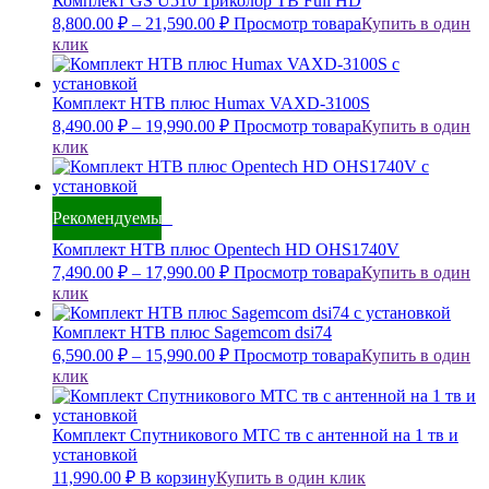
Комплект GS U510 Триколор ТВ Full HD
8,800.00
₽
–
21,590.00
₽
Просмотр товара
Купить в один
клик
Комплект НТВ плюс Humax VAXD-3100S
8,490.00
₽
–
19,990.00
₽
Просмотр товара
Купить в один
клик
Рекомендуемый
Комплект НТВ плюс Opentech HD OHS1740V
7,490.00
₽
–
17,990.00
₽
Просмотр товара
Купить в один
клик
Комплект НТВ плюс Sagemcom dsi74
6,590.00
₽
–
15,990.00
₽
Просмотр товара
Купить в один
клик
Комплект Спутникового МТС тв с антенной на 1 тв и
установкой
11,990.00
₽
В корзину
Купить в один клик