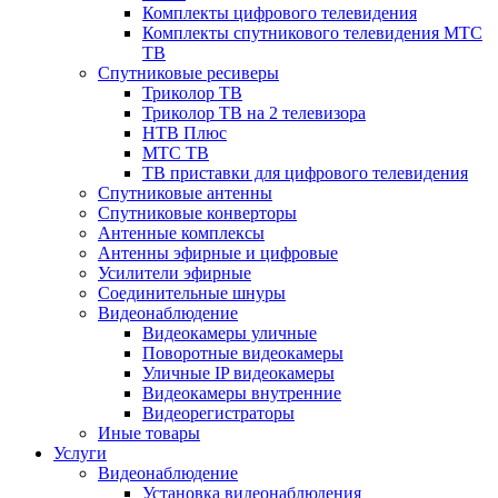
Комплекты цифрового телевидения
Комплекты спутникового телевидения МТС
ТВ
Спутниковые ресиверы
Триколор ТВ
Триколор ТВ на 2 телевизора
НТВ Плюс
МТС ТВ
ТВ приставки для цифрового телевидения
Спутниковые антенны
Спутниковые конверторы
Антенные комплексы
Антенны эфирные и цифровые
Усилители эфирные
Соединительные шнуры
Видеонаблюдение
Видеокамеры уличные
Поворотные видеокамеры
Уличные IP видеокамеры
Видеокамеры внутренние
Видеорегистраторы
Иные товары
Услуги
Видеонаблюдение
Установка видеонаблюдения