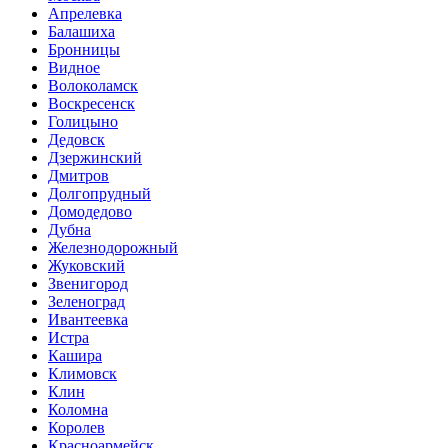
Апрелевка
Балашиха
Бронницы
Видное
Волоколамск
Воскресенск
Голицыно
Дедовск
Дзержинский
Дмитров
Долгопрудный
Домодедово
Дубна
Железнодорожный
Жуковский
Звенигород
Зеленоград
Ивантеевка
Истра
Кашира
Климовск
Клин
Коломна
Королев
Красноармейск