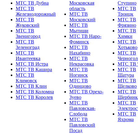
МТС ТВ Дубна
Московская
Ступино
МТС ТВ
область
МТС ТВ
Железнодорожный
МТС ТВ
Троицк
МТС ТВ
Московский
МТС ТВ
Жуковский
МТС ТВ
Фрязино
МТС ТВ
Мытищи
МТС ТВ
Звенигород
МТС ТВ Наро-
Химки
МТС ТВ
Фоминск
МТС ТВ
Зеленоград
МТС ТВ
Хотьково
МТС ТВ
Нахабино
МТС ТВ
Ивантеевка
МТС ТВ
Черногол
МТС ТВ Истра
Некрасовка
МТС ТВ 
МТС ТВ Кашира
МТС ТВ
МТС ТВ
МТС ТВ
Ногинск
Шатура
Климовск
МТС ТВ
МТС ТВ
МТС ТВ Клин
Одинцово
Щелково
МТС ТВ Коломна
МТС ТВ Орехо-
МТС ТВ
МТС ТВ Королев
Зуево
Щербинк
МТС ТВ
МТС ТВ
Павловская-
Электрос
Слобода
МТС ТВ
МТС ТВ
Яхрома
Павловский
Посад