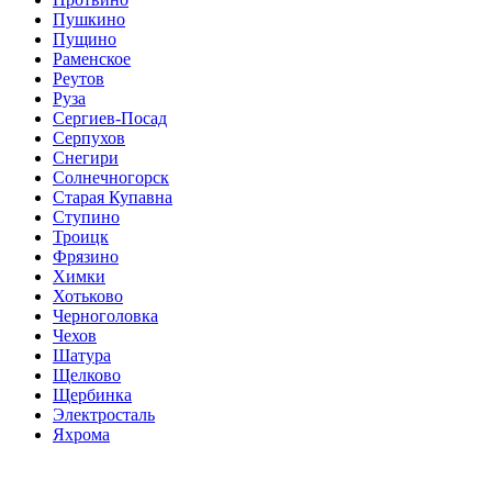
Пушкино
Пущино
Раменское
Реутов
Руза
Сергиев-Посад
Серпухов
Снегири
Солнечногорск
Старая Купавна
Ступино
Троицк
Фрязино
Химки
Хотьково
Черноголовка
Чехов
Шатура
Щелково
Щербинка
Электросталь
Яхрома