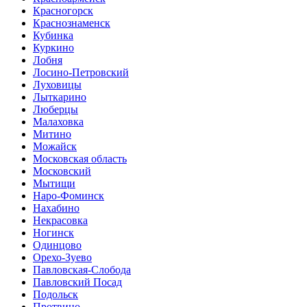
Красногорск
Краснознаменск
Кубинка
Куркино
Лобня
Лосино-Петровский
Луховицы
Лыткарино
Люберцы
Малаховка
Митино
Можайск
Московская область
Московский
Мытищи
Наро-Фоминск
Нахабино
Некрасовка
Ногинск
Одинцово
Орехо-Зуево
Павловская-Слобода
Павловский Посад
Подольск
Протвино