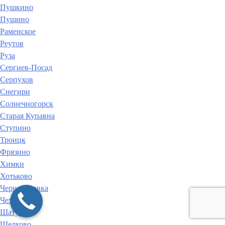
Пушкино
Пущино
Раменское
Реутов
Руза
Сергиев-Посад
Серпухов
Снегири
Солнечногорск
Старая Купавна
Ступино
Троицк
Фрязино
Химки
Хотьково
Черноголовка
Чехов
Шатура
Щелково