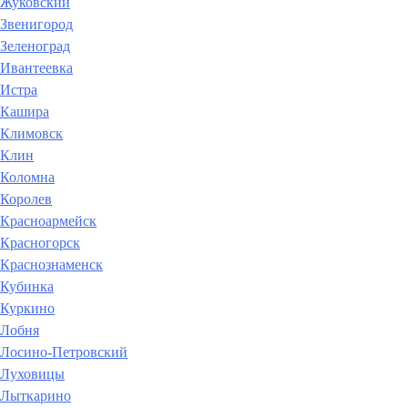
Жуковский
Звенигород
Зеленоград
Ивантеевка
Истра
Кашира
Климовск
Клин
Коломна
Королев
Красноармейск
Красногорск
Краснознаменск
Кубинка
Куркино
Лобня
Лосино-Петровский
Луховицы
Лыткарино