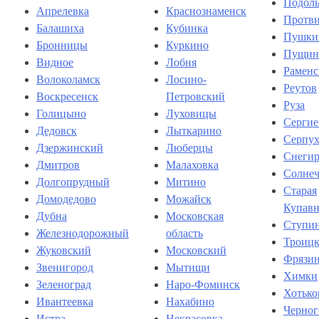
Подоль
Апрелевка
Краснознаменск
Протв
Балашиха
Кубинка
Пушки
Бронницы
Куркино
Пущин
Видное
Лобня
Раменс
Волоколамск
Лосино-
Реутов
Воскресенск
Петровский
Руза
Голицыно
Луховицы
Сергие
Дедовск
Лыткарино
Серпух
Дзержинский
Люберцы
Снеги
Дмитров
Малаховка
Солнеч
Долгопрудный
Митино
Старая
Домодедово
Можайск
Купавн
Дубна
Московская
Ступи
Железнодорожный
область
Троиц
Жуковский
Московский
Фрязи
Звенигород
Мытищи
Химки
Зеленоград
Наро-Фоминск
Хотько
Ивантеевка
Нахабино
Черног
Истра
Некрасовка