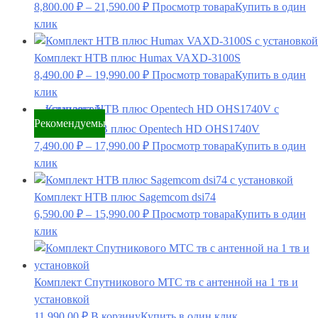
8,800.00
₽
–
21,590.00
₽
Просмотр товара
Купить в один
клик
Комплект НТВ плюс Humax VAXD-3100S
8,490.00
₽
–
19,990.00
₽
Просмотр товара
Купить в один
клик
Рекомендуемый
Комплект НТВ плюс Opentech HD OHS1740V
7,490.00
₽
–
17,990.00
₽
Просмотр товара
Купить в один
клик
Комплект НТВ плюс Sagemcom dsi74
6,590.00
₽
–
15,990.00
₽
Просмотр товара
Купить в один
клик
Комплект Спутникового МТС тв с антенной на 1 тв и
установкой
11,990.00
₽
В корзину
Купить в один клик