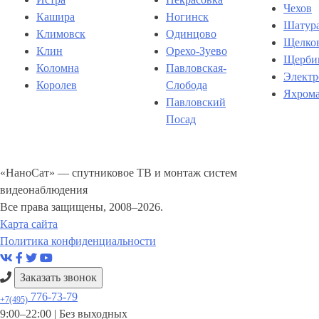
Чехов
Кашира
Ногинск
Шатур
Климовск
Одинцово
Щелко
Клин
Орехо-Зуево
Щерби
Коломна
Павловская-
Электр
Королев
Слобода
Яхром
Павловский
Посад
«НаноСат» — спутниковое ТВ и монтаж систем
видеонаблюдения
Все права защищены, 2008–2026.
Карта сайта
Политика конфиденциальности
Заказать звонок
776-73-79
+7(495)
9:00–22:00 |
Без выходных