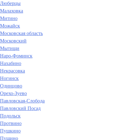
Люберцы
Малаховка
Митино
Можайск
Московская область
Московский
Мытищи
Наро-Фоминск
Нахабино
Некрасовка
Ногинск
Одинцово
Орехо-Зуево
Павловская-Слобода
Павловский Посад
Подольск
Протвино
Пушкино
Пущино