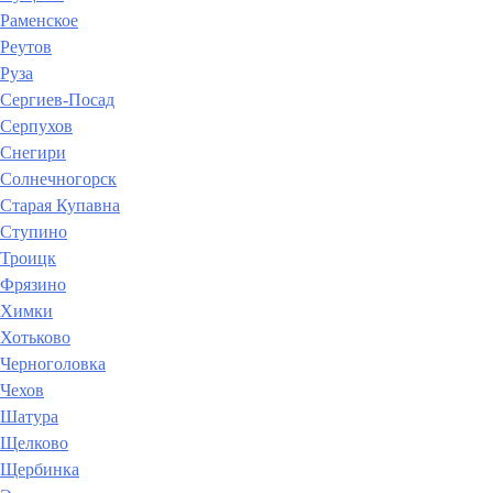
Раменское
Реутов
Руза
Сергиев-Посад
Серпухов
Снегири
Солнечногорск
Старая Купавна
Ступино
Троицк
Фрязино
Химки
Хотьково
Черноголовка
Чехов
Шатура
Щелково
Щербинка