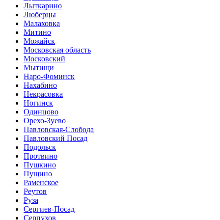
Лыткарино
Люберцы
Малаховка
Митино
Можайск
Московская область
Московский
Мытищи
Наро-Фоминск
Нахабино
Некрасовка
Ногинск
Одинцово
Орехо-Зуево
Павловская-Слобода
Павловский Посад
Подольск
Протвино
Пушкино
Пущино
Раменское
Реутов
Руза
Сергиев-Посад
Серпухов