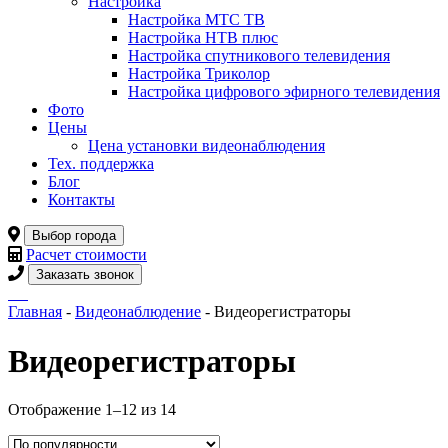
Настройка
Настройка МТС ТВ
Настройка НТВ плюс
Настройка спутникового телевидения
Настройка Триколор
Настройка цифрового эфирного телевидения
Фото
Цены
Цена установки видеонаблюдения
Тех. поддержка
Блог
Контакты
Выбор города
Расчет стоимости
Заказать звонок
Главная
-
Видеонаблюдение
- Видеорегистраторы
Видеорегистраторы
Отображение 1–12 из 14