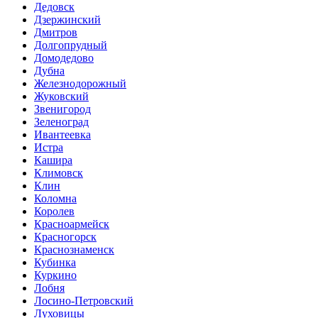
Дедовск
Дзержинский
Дмитров
Долгопрудный
Домодедово
Дубна
Железнодорожный
Жуковский
Звенигород
Зеленоград
Ивантеевка
Истра
Кашира
Климовск
Клин
Коломна
Королев
Красноармейск
Красногорск
Краснознаменск
Кубинка
Куркино
Лобня
Лосино-Петровский
Луховицы