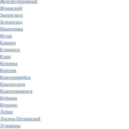
Железнодорожный
Жуковский
Звенигород
Зеленоград
Ивантеевка
Истра
Кашира
Климовск
Клин
Коломна
Королев
Красноармейск
Красногорск
Краснознаменск
Кубинка
Куркино
Лобня
Лосино-Петровский
Луховицы