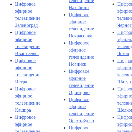
телевидение
Цифровое
Цифро
Нахабино
эфирное
эфирно
Цифровое
телевидение
телеви
эфирное
Зеленоград
Черног
телевидение
Цифровое
Цифро
Некрасовка
эфирное
эфирно
Цифровое
телевидение
телеви
эфирное
Ивантеевка
Чехов
телевидение
Цифровое
Цифро
Ногинск
эфирное
эфирно
Цифровое
телевидение
телеви
эфирное
Истра
Шатур
телевидение
Цифровое
Цифро
Одинцово
эфирное
эфирно
Цифровое
телевидение
телеви
эфирное
Кашира
Щелко
телевидение
Цифровое
Цифро
Орехо-Зуево
эфирное
эфирно
Цифровое
телевидение
телеви