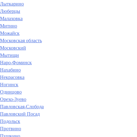
Лыткарино
Люберцы
Малаховка
Митино
Можайск
Московская область
Московский
Мытищи
Наро-Фоминск
Нахабино
Некрасовка
Ногинск
Одинцово
Орехо-Зуево
Павловская-Слобода
Павловский Посад
Подольск
Протвино
Пушкино