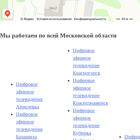
Мы работаем по всей Московской области
Цифровое
эфирное
телевидение
Красногорск
Цифровое
Цифровое
эфирное
эфирное
телевидение
телевидение
Краснознаменск
Апрелевка
Цифровое
Цифровое
эфирное
эфирное
телевидение
телевидение
Кубинка
Балашиха
Цифро