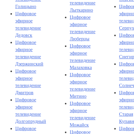
телевидение
Голицыно
Цифро
Лыткарино
Цифровое
эфирно
Цифровое
эфирное
телеви
эфирное
телевидение
Серпух
телевидение
Дедовск
Цифро
Люберцы
Цифровое
эфирно
Цифровое
эфирное
телеви
эфирное
телевидение
Снеги
телевидение
Дзержинский
Цифро
Малаховка
Цифровое
эфирно
Цифровое
эфирное
телеви
эфирное
телевидение
Солнеч
телевидение
Дмитров
Цифро
Митино
Цифровое
эфирно
Цифровое
эфирное
телеви
эфирное
телевидение
Старая
телевидение
Долгопрудный
Купавн
Можайск
Цифровое
Цифро
Цифровое