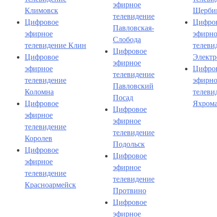
эфирное
Климовск
Щерби
телевидение
Цифровое
Цифро
Павловская-
эфирное
эфирно
Слобода
телевидение Клин
телеви
Цифровое
Цифровое
Электр
эфирное
эфирное
Цифро
телевидение
телевидение
эфирно
Павловский
Коломна
телеви
Посад
Цифровое
Яхром
Цифровое
эфирное
эфирное
телевидение
телевидение
Королев
Подольск
Цифровое
Цифровое
эфирное
эфирное
телевидение
телевидение
Красноармейск
Протвино
Цифровое
эфирное