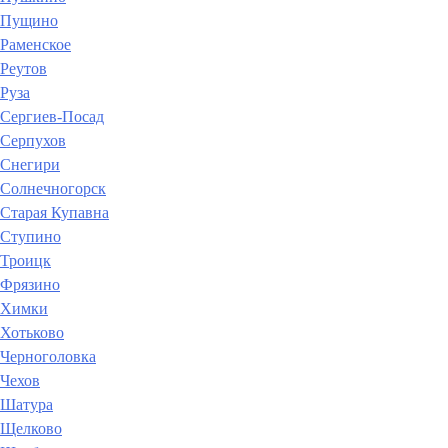
Пущино
Раменское
Реутов
Руза
Сергиев-Посад
Серпухов
Снегири
Солнечногорск
Старая Купавна
Ступино
Троицк
Фрязино
Химки
Хотьково
Черноголовка
Чехов
Шатура
Щелково