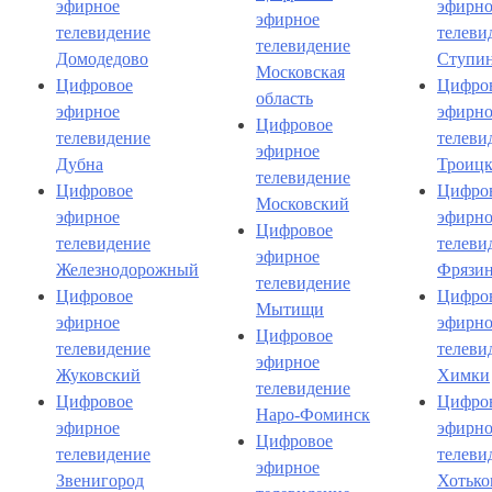
эфирное
эфирно
эфирное
телевидение
телеви
телевидение
Домодедово
Ступи
Московская
Цифровое
Цифро
область
эфирное
эфирно
Цифровое
телевидение
телеви
эфирное
Дубна
Троиц
телевидение
Цифровое
Цифро
Московский
эфирное
эфирно
Цифровое
телевидение
телеви
эфирное
Железнодорожный
Фрязи
телевидение
Цифровое
Цифро
Мытищи
эфирное
эфирно
Цифровое
телевидение
телеви
эфирное
Жуковский
Химки
телевидение
Цифровое
Цифро
Наро-Фоминск
эфирное
эфирно
Цифровое
телевидение
телеви
эфирное
Звенигород
Хотько