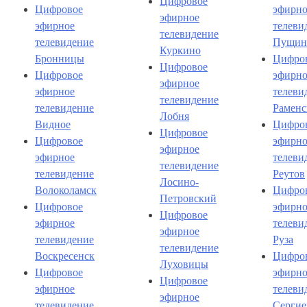
Цифровое
Цифровое
эфирно
эфирное
эфирное
телеви
телевидение
телевидение
Пущин
Куркино
Бронницы
Цифро
Цифровое
Цифровое
эфирно
эфирное
эфирное
телеви
телевидение
телевидение
Раменс
Лобня
Видное
Цифро
Цифровое
Цифровое
эфирно
эфирное
эфирное
телеви
телевидение
телевидение
Реутов
Лосино-
Волоколамск
Цифро
Петровский
Цифровое
эфирно
Цифровое
эфирное
телеви
эфирное
телевидение
Руза
телевидение
Воскресенск
Цифро
Луховицы
Цифровое
эфирно
Цифровое
эфирное
телеви
эфирное
телевидение
Сергие