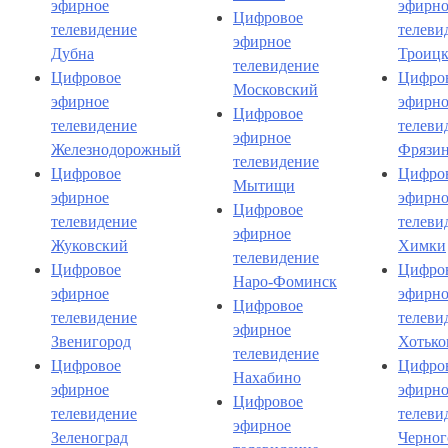
эфирное
эфирно
Цифровое
телевидение
телеви
эфирное
Дубна
Троиц
телевидение
Цифровое
Цифро
Московский
эфирное
эфирно
Цифровое
телевидение
телеви
эфирное
Железнодорожный
Фрязи
телевидение
Цифровое
Цифро
Мытищи
эфирное
эфирно
Цифровое
телевидение
телеви
эфирное
Жуковский
Химки
телевидение
Цифровое
Цифро
Наро-Фоминск
эфирное
эфирно
Цифровое
телевидение
телеви
эфирное
Звенигород
Хотько
телевидение
Цифровое
Цифро
Нахабино
эфирное
эфирно
Цифровое
телевидение
телеви
эфирное
Зеленоград
Черног