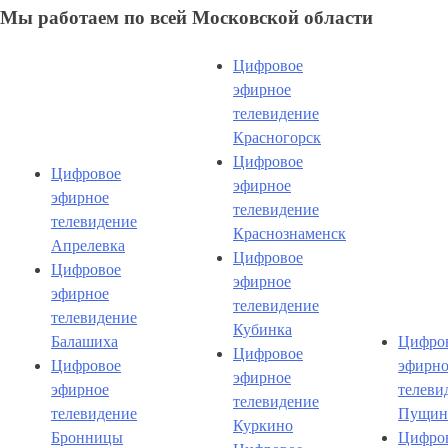
Мы работаем по всей Московской области
Цифровое
эфирное
телевидение
Красногорск
Цифровое
Цифровое
эфирное
эфирное
телевидение
телевидение
Краснознаменск
Апрелевка
Цифровое
Цифровое
эфирное
эфирное
телевидение
телевидение
Кубинка
Балашиха
Цифро
Цифровое
Цифровое
эфирно
эфирное
эфирное
телеви
телевидение
телевидение
Пущин
Куркино
Бронницы
Цифро