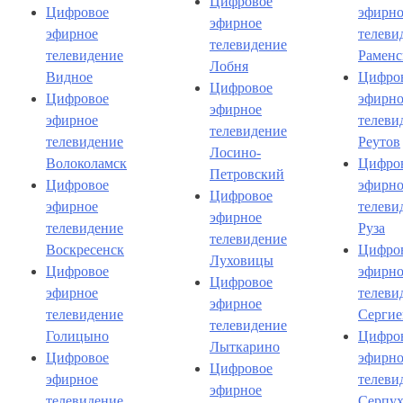
Цифровое
Цифровое
эфирно
эфирное
эфирное
телеви
телевидение
телевидение
Раменс
Лобня
Видное
Цифро
Цифровое
Цифровое
эфирно
эфирное
эфирное
телеви
телевидение
телевидение
Реутов
Лосино-
Волоколамск
Цифро
Петровский
Цифровое
эфирно
Цифровое
эфирное
телеви
эфирное
телевидение
Руза
телевидение
Воскресенск
Цифро
Луховицы
Цифровое
эфирно
Цифровое
эфирное
телеви
эфирное
телевидение
Сергие
телевидение
Голицыно
Цифро
Лыткарино
Цифровое
эфирно
Цифровое
эфирное
телеви
эфирное
телевидение
Серпух