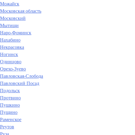
Можайск
Московская область
Московский
Мытищи
Наро-Фоминск
Нахабино
Некрасовка
Ногинск
Одинцово
Орехо-Зуево
Павловская-Слобода
Павловский Посад
Подольск
Протвино
Пушкино
Пущино
Раменское
Реутов
Руза