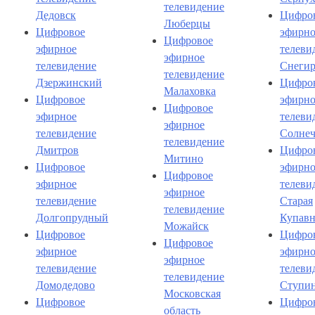
телевидение
Дедовск
Цифро
Люберцы
Цифровое
эфирно
Цифровое
эфирное
телеви
эфирное
телевидение
Снеги
телевидение
Дзержинский
Цифро
Малаховка
Цифровое
эфирно
Цифровое
эфирное
телеви
эфирное
телевидение
Солнеч
телевидение
Дмитров
Цифро
Митино
Цифровое
эфирно
Цифровое
эфирное
телеви
эфирное
телевидение
Старая
телевидение
Долгопрудный
Купавн
Можайск
Цифровое
Цифро
Цифровое
эфирное
эфирно
эфирное
телевидение
телеви
телевидение
Домодедово
Ступи
Московская
Цифровое
Цифро
область