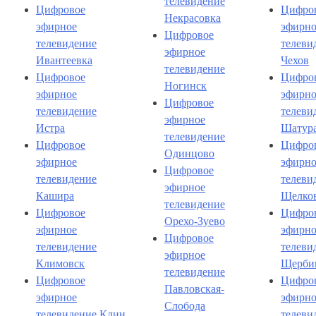
телевидение
Цифровое
Цифро
Некрасовка
эфирное
эфирно
Цифровое
телевидение
телеви
эфирное
Ивантеевка
Чехов
телевидение
Цифровое
Цифро
Ногинск
эфирное
эфирно
Цифровое
телевидение
телеви
эфирное
Истра
Шатур
телевидение
Цифровое
Цифро
Одинцово
эфирное
эфирно
Цифровое
телевидение
телеви
эфирное
Кашира
Щелко
телевидение
Цифровое
Цифро
Орехо-Зуево
эфирное
эфирно
Цифровое
телевидение
телеви
эфирное
Климовск
Щерби
телевидение
Цифровое
Цифро
Павловская-
эфирное
эфирно
Слобода
телевидение Клин
телеви