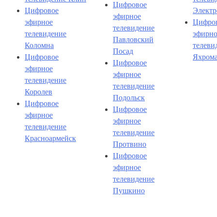
Цифровое
Цифровое
Электр
эфирное
эфирное
Цифро
телевидение
телевидение
эфирно
Павловский
Коломна
телеви
Посад
Цифровое
Яхром
Цифровое
эфирное
эфирное
телевидение
телевидение
Королев
Подольск
Цифровое
Цифровое
эфирное
эфирное
телевидение
телевидение
Красноармейск
Протвино
Цифровое
эфирное
телевидение
Пушкино