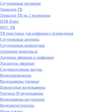
Спутниковые ресиверы
Триколор ТВ
Триколор ТВ на 2 телевизора
НТВ Плюс
МТС ТВ
ТВ приставки для цифрового телевидения
Спутниковые антенны
Спутниковые конверторы
Антенные комплексы
Антенны эфирные и цифровые
Усилители эфирные
Соединительные шнуры
Видеонаблюдение
Видеокамеры уличные
Поворотные видеокамеры
Уличные IP видеокамеры
Видеокамеры внутренние
Видеорегистраторы
Иные товары