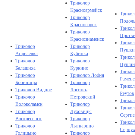
Триколор
Красноармейск
Трикол
Триколор
Подоль
Красногорск
Трикол
Триколор
Протв
Краснознаменск
Трикол
Триколор
Триколор
Пушки
Апрелевка
Кубинка
Трикол
Триколор
Триколор
Пущин
Балашиха
Куркино
Трикол
Триколор
Триколор Лобня
Раменс
Бронницы
Триколор
Трикол
Триколор Видное
Лосино-
Реутов
Триколор
Петровский
Трикол
Волоколамск
Триколор
Трикол
Триколор
Луховицы
Сергие
Воскресенск
Триколор
Трикол
Триколор
Лыткарино
Серпух
Голицыно
Триколор