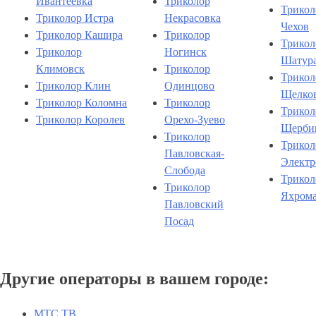
Ивантеевка
Триколор
Трикол
Триколор Истра
Некрасовка
Чехов
Триколор Кашира
Триколор
Трикол
Триколор
Ногинск
Шатур
Климовск
Триколор
Трикол
Триколор Клин
Одинцово
Щелко
Триколор Коломна
Триколор
Трикол
Триколор Королев
Орехо-Зуево
Щерби
Триколор
Трикол
Павловская-
Электр
Слобода
Трикол
Триколор
Яхром
Павловский
Посад
Другие операторы в вашем городе:
МТС ТВ