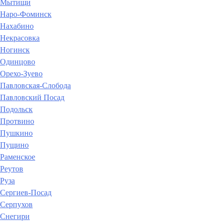
Мытищи
Наро-Фоминск
Нахабино
Некрасовка
Ногинск
Одинцово
Орехо-Зуево
Павловская-Слобода
Павловский Посад
Подольск
Протвино
Пушкино
Пущино
Раменское
Реутов
Руза
Сергиев-Посад
Серпухов
Снегири