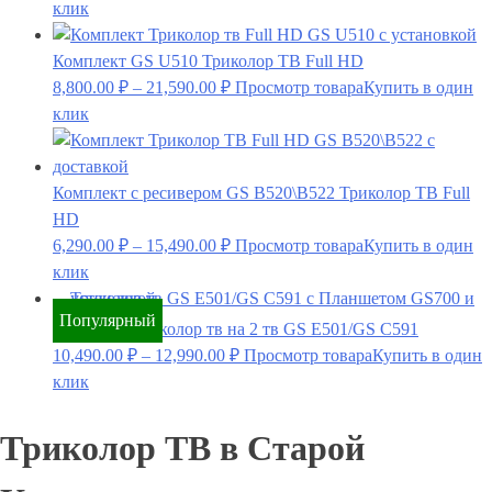
клик
Комплект GS U510 Триколор ТВ Full HD
8,800.00
₽
–
21,590.00
₽
Просмотр товара
Купить в один
клик
Комплект с ресивером GS B520\B522 Триколор ТВ Full
HD
6,290.00
₽
–
15,490.00
₽
Просмотр товара
Купить в один
клик
Популярный
Комплект Триколор тв на 2 тв GS E501/GS C591
10,490.00
₽
–
12,990.00
₽
Просмотр товара
Купить в один
клик
Триколор ТВ в Старой