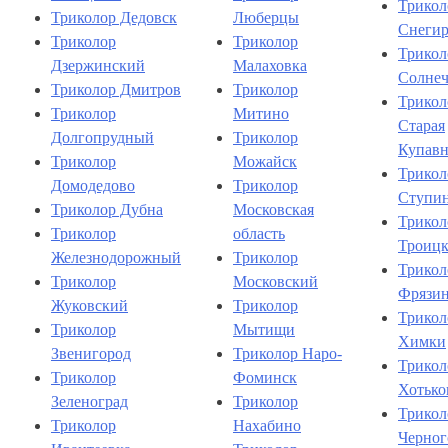
Трикол
Триколор Дедовск
Люберцы
Снеги
Триколор
Триколор
Трикол
Дзержинский
Малаховка
Солнеч
Триколор Дмитров
Триколор
Трикол
Триколор
Митино
Старая
Долгопрудный
Триколор
Купавн
Триколор
Можайск
Трикол
Домодедово
Триколор
Ступи
Триколор Дубна
Московская
Трикол
Триколор
область
Троиц
Железнодорожный
Триколор
Трикол
Триколор
Московский
Фрязи
Жуковский
Триколор
Трикол
Триколор
Мытищи
Химки
Звенигород
Триколор Наро-
Трикол
Триколор
Фоминск
Хотько
Зеленоград
Триколор
Трикол
Триколор
Нахабино
Черног