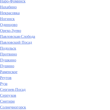
Наро-Фоминск
Нахабино
Некрасовка
Ногинск
Одинцово
Орехо-Зуево
Павловская-Слобода
Павловский Посад
Подольск
Протвино
Пушкино
Пущино
Раменское
Реутов
Руза
Сергиев-Посад
Серпухов
Снегири
Солнечногорск