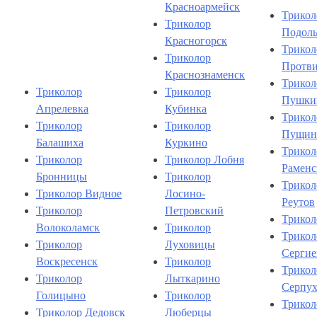
Красноармейск
Трикол
Триколор
Подоль
Красногорск
Трикол
Триколор
Протв
Краснознаменск
Трикол
Триколор
Триколор
Пушки
Апрелевка
Кубинка
Трикол
Триколор
Триколор
Пущин
Балашиха
Куркино
Трикол
Триколор
Триколор Лобня
Раменс
Бронницы
Триколор
Трикол
Триколор Видное
Лосино-
Реутов
Триколор
Петровский
Трикол
Волоколамск
Триколор
Трикол
Триколор
Луховицы
Сергие
Воскресенск
Триколор
Трикол
Триколор
Лыткарино
Серпух
Голицыно
Триколор
Трикол
Триколор Дедовск
Люберцы