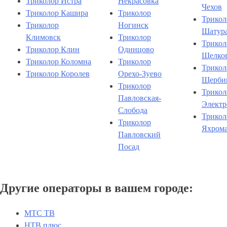
Триколор Истра
Некрасовка
Чехов
Триколор Кашира
Триколор
Трикол
Триколор
Ногинск
Шатур
Климовск
Триколор
Трикол
Триколор Клин
Одинцово
Щелко
Триколор Коломна
Триколор
Трикол
Триколор Королев
Орехо-Зуево
Щерби
Триколор
Трикол
Павловская-
Электр
Слобода
Трикол
Триколор
Яхром
Павловский
Посад
Другие операторы в вашем городе:
МТС ТВ
НТВ плюс