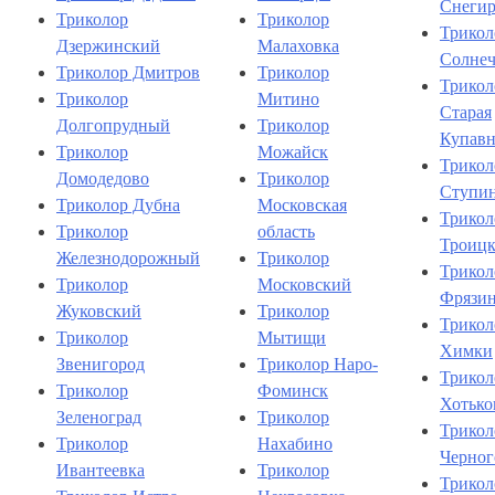
Снеги
Триколор
Триколор
Трикол
Дзержинский
Малаховка
Солнеч
Триколор Дмитров
Триколор
Трикол
Триколор
Митино
Старая
Долгопрудный
Триколор
Купавн
Триколор
Можайск
Трикол
Домодедово
Триколор
Ступи
Триколор Дубна
Московская
Трикол
Триколор
область
Троиц
Железнодорожный
Триколор
Трикол
Триколор
Московский
Фрязи
Жуковский
Триколор
Трикол
Триколор
Мытищи
Химки
Звенигород
Триколор Наро-
Трикол
Триколор
Фоминск
Хотько
Зеленоград
Триколор
Трикол
Триколор
Нахабино
Черног
Ивантеевка
Триколор
Трикол