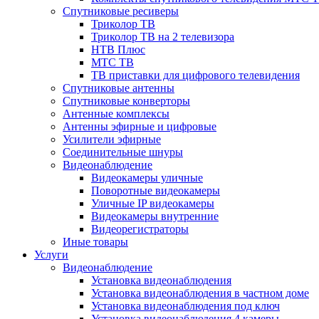
Спутниковые ресиверы
Триколор ТВ
Триколор ТВ на 2 телевизора
НТВ Плюс
МТС ТВ
ТВ приставки для цифрового телевидения
Спутниковые антенны
Спутниковые конверторы
Антенные комплексы
Антенны эфирные и цифровые
Усилители эфирные
Соединительные шнуры
Видеонаблюдение
Видеокамеры уличные
Поворотные видеокамеры
Уличные IP видеокамеры
Видеокамеры внутренние
Видеорегистраторы
Иные товары
Услуги
Видеонаблюдение
Установка видеонаблюдения
Установка видеонаблюдения в частном доме
Установка видеонаблюдения под ключ
Установка видеонаблюдения 4 камеры