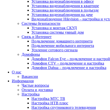
Установка видеонаблюдения в офисе
Установка видеонаблюдения в квартире
Установка видеонаблюдения в подъезде
Установка видеонаблюдения на даче
Видеонаблюдение Hikvision – настройка и уст
Системы безопасности
Установка и монтаж СКУД
Установка системы умный дом
Связь и Интернет
Подключение домашнего интернета
Подключение мобильного интернета
Усиление сотового сигнала
Домофоны
Домофон Falcon Eye – подключение и настрой
Домофон CTV – подключение и настройка
Домофон Dahua – подключение и настройка
О нас
Вакансии
Информация
Частые вопросы
Оплата и доставка
Настройка
Настройка МТС ТВ
Настройка НТВ плюс
Настройка спутникового телевидения