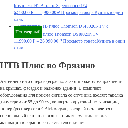
Комплект НТВ плюс Sagemcom dsi74
6,590.00
₽
–
15,990.00
₽
Просмотр товара
Купить в один
клик
Популярный
Комплект Нтв плюс Thomson DSI8020NTV
11,990.00
₽
–
26,990.00
₽
Просмотр товара
Купить в один
клик
НТВ Плюс во Фрязино
Антенны этого оператора располагают в южном направлении
на крышах, фасадах и балконах зданий. В комплект
оборудования для приема сигнала со спутника входят: тарелка
диаметром от 55 до 90 см, конвертер круговой поляризации,
тюнер (ресивер) или CAM-модуль, который вставляется в
специальный слот телевизора, а также смарт-карта для
активации выбранного пакета телевидения.