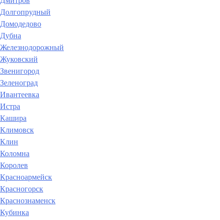
Дмитров
Долгопрудный
Домодедово
Дубна
Железнодорожный
Жуковский
Звенигород
Зеленоград
Ивантеевка
Истра
Кашира
Климовск
Клин
Коломна
Королев
Красноармейск
Красногорск
Краснознаменск
Кубинка