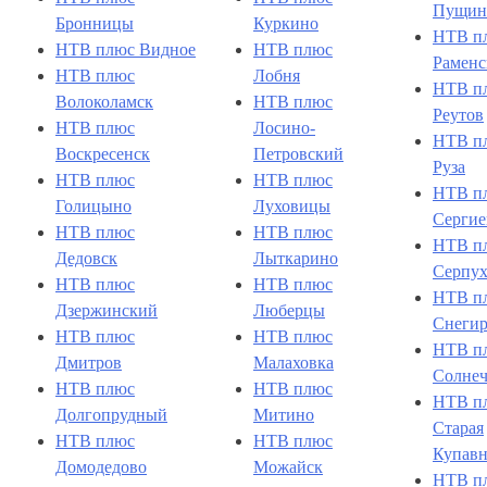
Пущин
Бронницы
Куркино
НТВ п
НТВ плюс Видное
НТВ плюс
Раменс
НТВ плюс
Лобня
НТВ п
Волоколамск
НТВ плюс
Реутов
НТВ плюс
Лосино-
НТВ п
Воскресенск
Петровский
Руза
НТВ плюс
НТВ плюс
НТВ п
Голицыно
Луховицы
Сергие
НТВ плюс
НТВ плюс
НТВ п
Дедовск
Лыткарино
Серпух
НТВ плюс
НТВ плюс
НТВ п
Дзержинский
Люберцы
Снеги
НТВ плюс
НТВ плюс
НТВ п
Дмитров
Малаховка
Солнеч
НТВ плюс
НТВ плюс
НТВ п
Долгопрудный
Митино
Старая
НТВ плюс
НТВ плюс
Купавн
Домодедово
Можайск
НТВ п