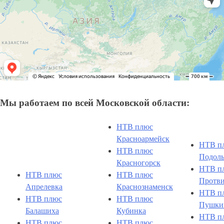
Мы работаем по всей Московской области:
НТВ плюс
Красноармейск
НТВ п
НТВ плюс
Подоль
Красногорск
НТВ п
НТВ плюс
НТВ плюс
Протв
Апрелевка
Краснознаменск
НТВ п
НТВ плюс
НТВ плюс
Пушки
Балашиха
Кубинка
НТВ п
НТВ плюс
НТВ плюс