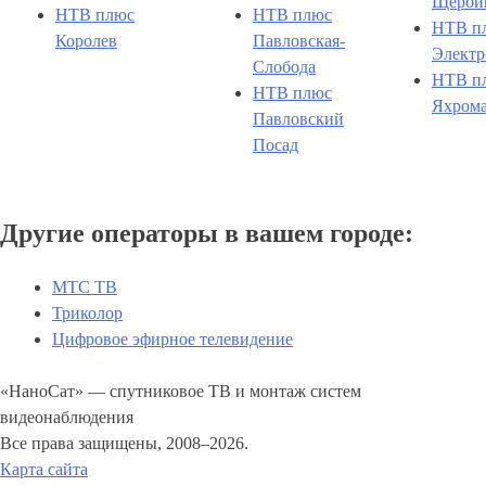
Щерби
НТВ плюс
НТВ плюс
НТВ п
Королев
Павловская-
Электр
Слобода
НТВ п
НТВ плюс
Яхром
Павловский
Посад
Другие операторы в вашем городе:
МТС ТВ
Триколор
Цифровое эфирное телевидение
«НаноСат» — спутниковое ТВ и монтаж систем
видеонаблюдения
Все права защищены, 2008–2026.
Карта сайта