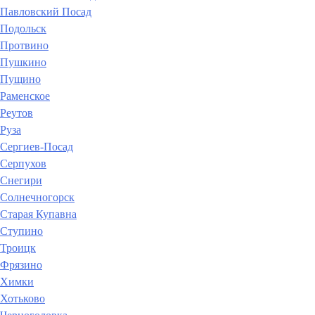
Павловский Посад
Подольск
Протвино
Пушкино
Пущино
Раменское
Реутов
Руза
Сергиев-Посад
Серпухов
Снегири
Солнечногорск
Старая Купавна
Ступино
Троицк
Фрязино
Химки
Хотьково