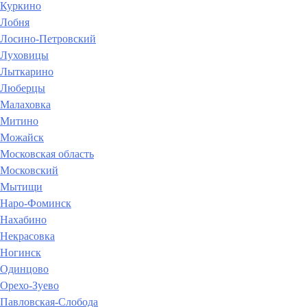
Куркино
Лобня
Лосино-Петровский
Луховицы
Лыткарино
Люберцы
Малаховка
Митино
Можайск
Московская область
Московский
Мытищи
Наро-Фоминск
Нахабино
Некрасовка
Ногинск
Одинцово
Орехо-Зуево
Павловская-Слобода