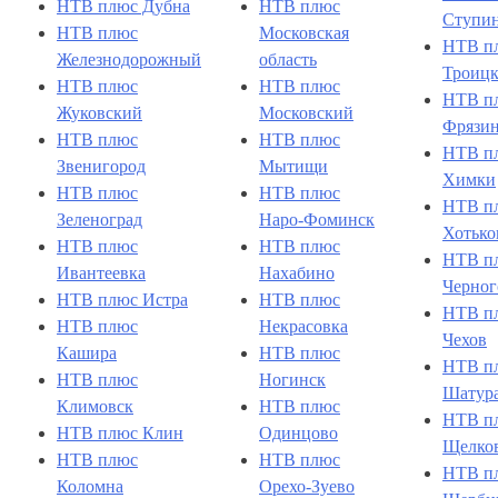
НТВ плюс Дубна
НТВ плюс
Ступи
НТВ плюс
Московская
НТВ п
Железнодорожный
область
Троиц
НТВ плюс
НТВ плюс
НТВ п
Жуковский
Московский
Фрязи
НТВ плюс
НТВ плюс
НТВ п
Звенигород
Мытищи
Химки
НТВ плюс
НТВ плюс
НТВ п
Зеленоград
Наро-Фоминск
Хотько
НТВ плюс
НТВ плюс
НТВ п
Ивантеевка
Нахабино
Черног
НТВ плюс Истра
НТВ плюс
НТВ п
НТВ плюс
Некрасовка
Чехов
Кашира
НТВ плюс
НТВ п
НТВ плюс
Ногинск
Шатур
Климовск
НТВ плюс
НТВ п
НТВ плюс Клин
Одинцово
Щелко
НТВ плюс
НТВ плюс
НТВ п
Коломна
Орехо-Зуево