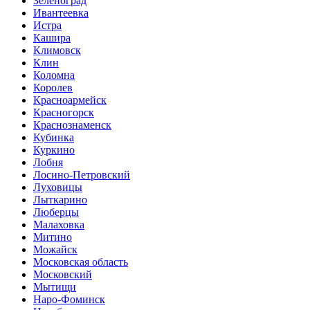
Зеленоград
Ивантеевка
Истра
Кашира
Климовск
Клин
Коломна
Королев
Красноармейск
Красногорск
Краснознаменск
Кубинка
Куркино
Лобня
Лосино-Петровский
Луховицы
Лыткарино
Люберцы
Малаховка
Митино
Можайск
Московская область
Московский
Мытищи
Наро-Фоминск