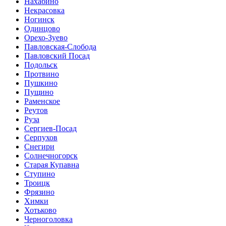
Нахабино
Некрасовка
Ногинск
Одинцово
Орехо-Зуево
Павловская-Слобода
Павловский Посад
Подольск
Протвино
Пушкино
Пущино
Раменское
Реутов
Руза
Сергиев-Посад
Серпухов
Снегири
Солнечногорск
Старая Купавна
Ступино
Троицк
Фрязино
Химки
Хотьково
Черноголовка