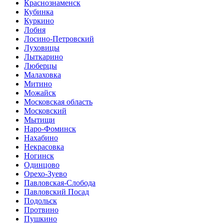
Краснознаменск
Кубинка
Куркино
Лобня
Лосино-Петровский
Луховицы
Лыткарино
Люберцы
Малаховка
Митино
Можайск
Московская область
Московский
Мытищи
Наро-Фоминск
Нахабино
Некрасовка
Ногинск
Одинцово
Орехо-Зуево
Павловская-Слобода
Павловский Посад
Подольск
Протвино
Пушкино