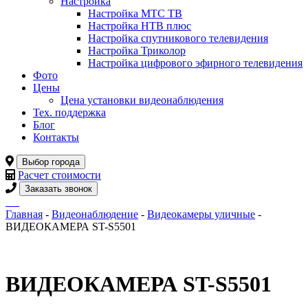
Настройка
Настройка МТС ТВ
Настройка НТВ плюс
Настройка спутникового телевидения
Настройка Триколор
Настройка цифрового эфирного телевидения
Фото
Цены
Цена установки видеонаблюдения
Тех. поддержка
Блог
Контакты
Выбор города
Расчет стоимости
Заказать звонок
Главная
-
Видеонаблюдение
-
Видеокамеры уличные
-
ВИДЕОКАМЕРА ST-S5501
ВИДЕОКАМЕРА ST-S5501