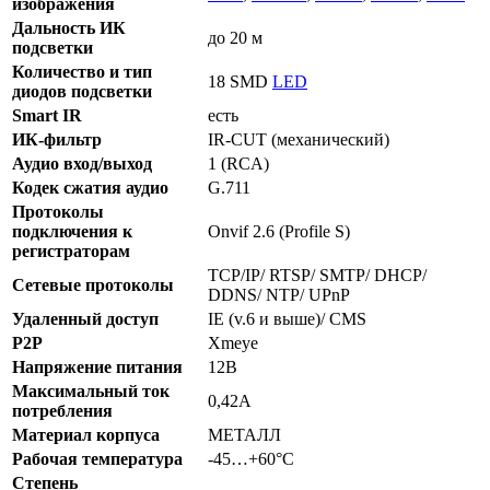
изображения
Дальность ИК
до 20 м
подсветки
Количество и тип
18 SMD
LED
диодов подсветки
Smart IR
есть
ИК-фильтр
IR-CUT (механический)
Аудио вход/выход
1 (RCA)
Кодек сжатия аудио
G.711
Протоколы
подключения к
Onvif 2.6 (Profile S)
регистраторам
TCP/IP/ RTSP/ SMTP/ DHCP/
Сетевые протоколы
DDNS/ NTP/ UPnP
Удаленный доступ
IE (v.6 и выше)/ CMS
P2P
Xmeye
Напряжение питания
12В
Максимальный ток
0,42А
потребления
Материал корпуса
МЕТАЛЛ
Рабочая температура
-45…+60°С
Степень