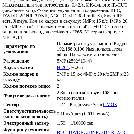
Максимальный ток потребления: 0,42А, ИК-фильтр: IR-CUT
(механический), Функции улучшения изображения: BLC,
DWDR, 2DNR, 3DNR, AGC, Onvif 2.6 (Profile S), Smart IR:
есть, Xmeye, Кол-во кадров в секунду: 5MP х 15 к/с 4MP х 20
к/с 2MP х 25 к/с, Рабочая температура: -45…+60°С, Степень
защищенности/вандалостойкость: IP65, Материал корпуса:
МЕТАЛЛ
Параметры по умолчанию:IP адрес:
Параметры по
192.168.0.100 Имя пользователя:
умолчанию
admin Пароль: не установлено
Разрешение
5MP (2592*1944)
Кодек сжатия
H.264
, H.265
Кол-во кадров в
5MP х 15 к/с 4MP х 20 к/с 2MP х 25
секунду
к/с
Кол-во потоков видео
2
2,8mm (соответствует 108° по
Фокусное расстояние
горизонтали)
Сенсор
1/2,5″ Progressive Scan
CMOS
Светочувствительность
0.1Lux(цвет) 0.01Lux(ч/б)
(мин. освещенность)
Электронный затвор
1/50—1/10000 сек
Функции улучшения
BLC
,
DWDR
,
2DNR
,
3DNR
,
AGC