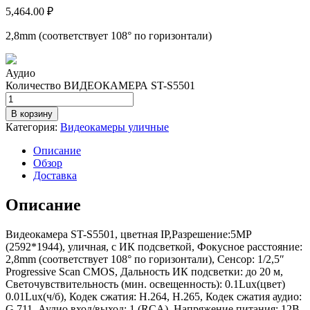
5,464.00
₽
2,8mm (соответствует 108° по горизонтали)
Аудио
Количество ВИДЕОКАМЕРА ST-S5501
В корзину
Категория:
Видеокамеры уличные
Описание
Обзор
Доставка
Описание
Видеокамера ST-S5501, цветная IP,Разрешение:5MP
(2592*1944), уличная, с ИК подсветкой, Фокусное расстояние:
2,8mm (соответствует 108° по горизонтали), Сенсор: 1/2,5″
Progressive Scan CMOS, Дальность ИК подсветки: до 20 м,
Светочувствительность (мин. освещенность): 0.1Lux(цвет)
0.01Lux(ч/б), Кодек сжатия: H.264, H.265, Кодек сжатия аудио:
G.711, Аудио вход/выход: 1 (RCA), Напряжение питания: 12В,