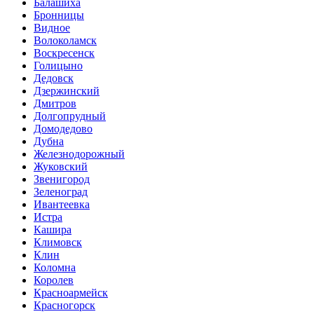
Балашиха
Бронницы
Видное
Волоколамск
Воскресенск
Голицыно
Дедовск
Дзержинский
Дмитров
Долгопрудный
Домодедово
Дубна
Железнодорожный
Жуковский
Звенигород
Зеленоград
Ивантеевка
Истра
Кашира
Климовск
Клин
Коломна
Королев
Красноармейск
Красногорск