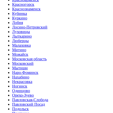
Красногорск
Краснознаменск
Кубинка
Куркино
Лобня
Лосино-Петровский
Луховицы
Лыткарино
Люберцы
Малаховка
Митино
Можайск
Московская область
Московский
Мытищи
Наро-Фоминск
Нахабино
Некрасовка
Ногинск
Одинцово
Орехо-Зуево
Павловская-Слобода
Павловский Посад
Подольск