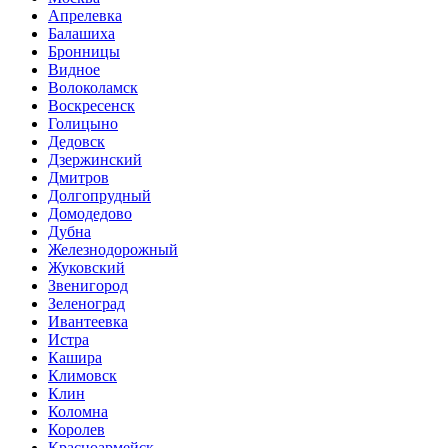
Апрелевка
Балашиха
Бронницы
Видное
Волоколамск
Воскресенск
Голицыно
Дедовск
Дзержинский
Дмитров
Долгопрудный
Домодедово
Дубна
Железнодорожный
Жуковский
Звенигород
Зеленоград
Ивантеевка
Истра
Кашира
Климовск
Клин
Коломна
Королев
Красноармейск