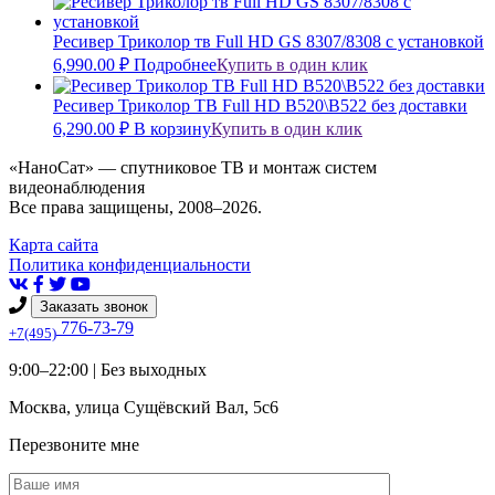
Ресивер Триколор тв Full HD GS 8307/8308 с установкой
6,990.00
₽
Подробнее
Купить в один клик
Ресивер Триколор ТВ Full HD B520\B522 без доставки
6,290.00
₽
В корзину
Купить в один клик
«НаноСат» — спутниковое ТВ и монтаж систем
видеонаблюдения
Все права защищены, 2008–2026.
Карта сайта
Политика конфиденциальности
Заказать звонок
776-73-79
+7(495)
9:00–22:00 |
Без выходных
Москва
,
улица Сущёвский Вал, 5с6
Перезвоните мне