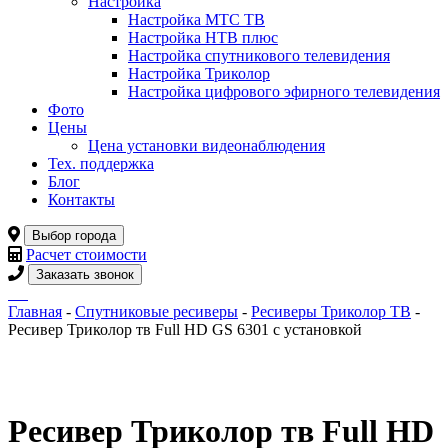
Настройка
Настройка МТС ТВ
Настройка НТВ плюс
Настройка спутникового телевидения
Настройка Триколор
Настройка цифрового эфирного телевидения
Фото
Цены
Цена установки видеонаблюдения
Тех. поддержка
Блог
Контакты
Выбор города
Расчет стоимости
Заказать звонок
Главная
-
Спутниковые ресиверы
-
Ресиверы Триколор ТВ
-
Ресивер Триколор тв Full HD GS 6301 с установкой
Ресивер Триколор тв Full HD