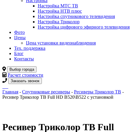
Настройка
Настройка МТС ТВ
Настройка НТВ плюс
Настройка спутникового телевидения
Настройка Триколор
Настройка цифрового эфирного телевидения
Фото
Цены
Цена установки видеонаблюдения
Тех. поддержка
Блог
Контакты
Выбор города
Расчет стоимости
Заказать звонок
Главная
-
Спутниковые ресиверы
-
Ресиверы Триколор ТВ
-
Ресивер Триколор ТВ Full HD B520\B522 с установкой
Ресивер Триколор ТВ Full