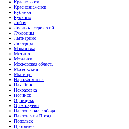
Красногорск
Краснознаменск
Кубинка
Куркино
Лобня
Лосино-Петровский
Луховицы
Лыткарино
Люберцы
Малаховка
Митино
Можайск
Московская область
Московский
Мытищи
Наро-Фоминск
Нахабино
Некрасовка
Ногинск
Одинцово
Орехо-Зуево
Павловская-Слобода
Павловский Посад
Подольск
Протвино