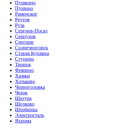
Пушкино
Пущино
Раменское
Реутов
Руза
Сергиев-Посад
Серпухов
Снегири
Солнечногорск
Старая Купавна
Ступино
Троицк
Фрязино
Химки
Хотьково
Черноголовка
Чехов
Шатура
Щелково
Щербинка
Электросталь
Яхрома