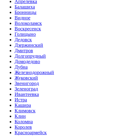
Апрелевка
Балашиха
Бронницы
Видное
Волоколамск
Воскресенск
Голицыно
Дедовск
Дзержинский
Дмитров
Долгопрудный
Домодедово
Дубна
Железнодорожный
Жуковский
Звенигород
Зеленоград
Ивантеевка
Истра
Кашира
Климовск
Клин
Коломна
Королев
Красноармейск