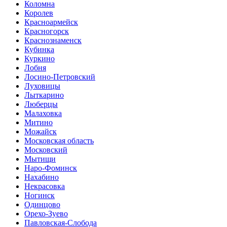
Коломна
Королев
Красноармейск
Красногорск
Краснознаменск
Кубинка
Куркино
Лобня
Лосино-Петровский
Луховицы
Лыткарино
Люберцы
Малаховка
Митино
Можайск
Московская область
Московский
Мытищи
Наро-Фоминск
Нахабино
Некрасовка
Ногинск
Одинцово
Орехо-Зуево
Павловская-Слобода