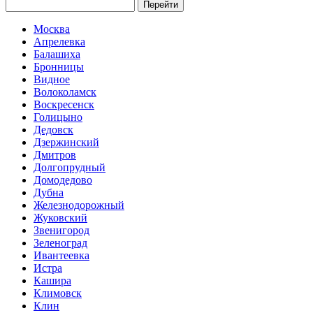
Перейти
Москва
Апрелевка
Балашиха
Бронницы
Видное
Волоколамск
Воскресенск
Голицыно
Дедовск
Дзержинский
Дмитров
Долгопрудный
Домодедово
Дубна
Железнодорожный
Жуковский
Звенигород
Зеленоград
Ивантеевка
Истра
Кашира
Климовск
Клин