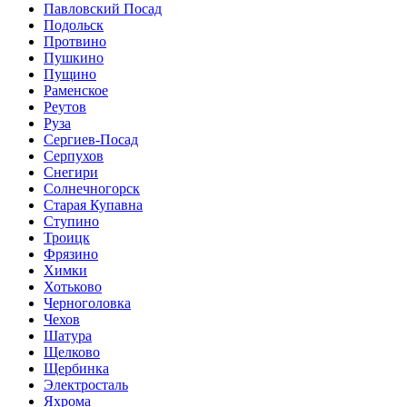
Павловский Посад
Подольск
Протвино
Пушкино
Пущино
Раменское
Реутов
Руза
Сергиев-Посад
Серпухов
Снегири
Солнечногорск
Старая Купавна
Ступино
Троицк
Фрязино
Химки
Хотьково
Черноголовка
Чехов
Шатура
Щелково
Щербинка
Электросталь
Яхрома