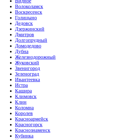
Видное
Волоколамск
Воскресенск
Голицыно
Дедовск
Дзержинский
Дмитров
Долгопрудный
Домодедово
Дубна
Железнодорожный
Жуковский
Звенигород
Зеленоград
Ивантеевка
Истра
Кашира
Климовск
Клин
Коломна
Королев
Красноармейск
Красногорск
Краснознаменск
Кубинка