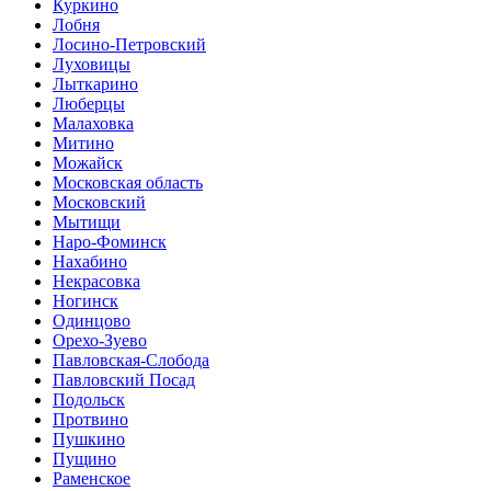
Куркино
Лобня
Лосино-Петровский
Луховицы
Лыткарино
Люберцы
Малаховка
Митино
Можайск
Московская область
Московский
Мытищи
Наро-Фоминск
Нахабино
Некрасовка
Ногинск
Одинцово
Орехо-Зуево
Павловская-Слобода
Павловский Посад
Подольск
Протвино
Пушкино
Пущино
Раменское