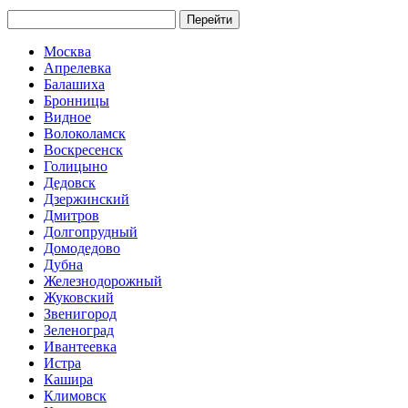
Перейти
Москва
Апрелевка
Балашиха
Бронницы
Видное
Волоколамск
Воскресенск
Голицыно
Дедовск
Дзержинский
Дмитров
Долгопрудный
Домодедово
Дубна
Железнодорожный
Жуковский
Звенигород
Зеленоград
Ивантеевка
Истра
Кашира
Климовск