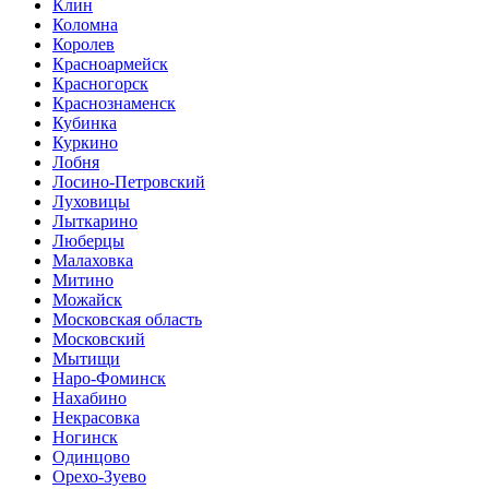
Клин
Коломна
Королев
Красноармейск
Красногорск
Краснознаменск
Кубинка
Куркино
Лобня
Лосино-Петровский
Луховицы
Лыткарино
Люберцы
Малаховка
Митино
Можайск
Московская область
Московский
Мытищи
Наро-Фоминск
Нахабино
Некрасовка
Ногинск
Одинцово
Орехо-Зуево