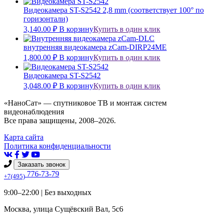
Видеокамера ST-S2542 2,8 mm (соответствует 100° по
горизонтали)
3,140.00
₽
В корзину
Купить в один клик
внутренняя видеокамера zCam-DIRP24ME
1,800.00
₽
В корзину
Купить в один клик
Видеокамера ST-S2542
3,048.00
₽
В корзину
Купить в один клик
«НаноСат» — спутниковое ТВ и монтаж систем
видеонаблюдения
Все права защищены, 2008–2026.
Карта сайта
Политика конфиденциальности
Заказать звонок
776-73-79
+7(495)
9:00–22:00 |
Без выходных
Москва
,
улица Сущёвский Вал, 5с6