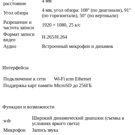
4 мм
расстояние
4 мм, угол обзора: 108° (по диагонали), 91°
Угол обзора
(по горизонтали), 50° (по вертикали)
Разрешение и
1920 × 1080, 25 к/с
частота записи
Формат записи
H.265/H.264
видео
Аудио
Встроенный микрофон и динамик
Интерфейсы
Подключение к сети
Wi-Fi или Ethernet
Поддержка карт памяти
MicroSD до 256ГБ
Функции и возможности
Широкий динамический диапазон (съемка в
wdr
условиях яркого света)
Микрофон
Запись звука