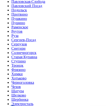
Павловская-Слобода
Павловский Посад
Подольск
Протвино
Пушкино
Пущино
Раменское
Реутов
Руза
Сергиев-Посад
Серпухов
Снегири
Солнечногорск
Старая Купавна
Ступино
Троицк
Фрязино
Химки
Хотьково
Черноголовка
Чехов
Шатура
Щелково
Щербинка
Электросталь