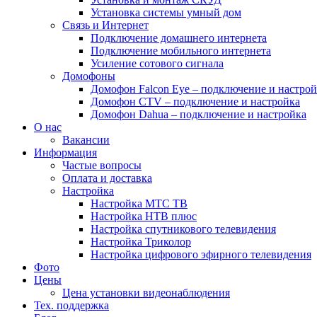
Установка системы умный дом
Связь и Интернет
Подключение домашнего интернета
Подключение мобильного интернета
Усиление сотового сигнала
Домофоны
Домофон Falcon Eye – подключение и настрой
Домофон CTV – подключение и настройка
Домофон Dahua – подключение и настройка
О нас
Вакансии
Информация
Частые вопросы
Оплата и доставка
Настройка
Настройка МТС ТВ
Настройка НТВ плюс
Настройка спутникового телевидения
Настройка Триколор
Настройка цифрового эфирного телевидения
Фото
Цены
Цена установки видеонаблюдения
Тех. поддержка